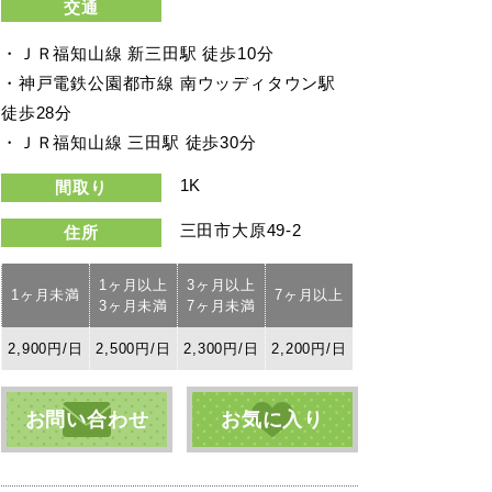
交通
・ＪＲ福知山線 新三田駅 徒歩10分
・神戸電鉄公園都市線 南ウッディタウン駅
徒歩28分
・ＪＲ福知山線 三田駅 徒歩30分
1K
間取り
三田市大原49-2
住所
1ヶ月以上
3ヶ月以上
1ヶ月未満
7ヶ月以上
3ヶ月未満
7ヶ月未満
2,900円/日
2,500円/日
2,300円/日
2,200円/日
お問い合わせ
お気に入り