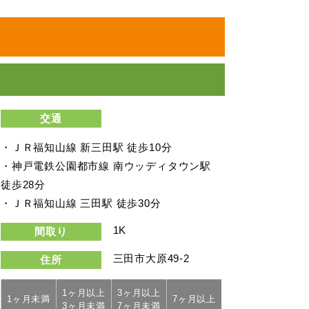
交通
・ＪＲ福知山線 新三田駅 徒歩10分
・神戸電鉄公園都市線 南ウッディタウン駅
徒歩28分
・ＪＲ福知山線 三田駅 徒歩30分
1K
間取り
三田市大原49-2
住所
1ヶ月以上
3ヶ月以上
1ヶ月未満
7ヶ月以上
3ヶ月未満
7ヶ月未満