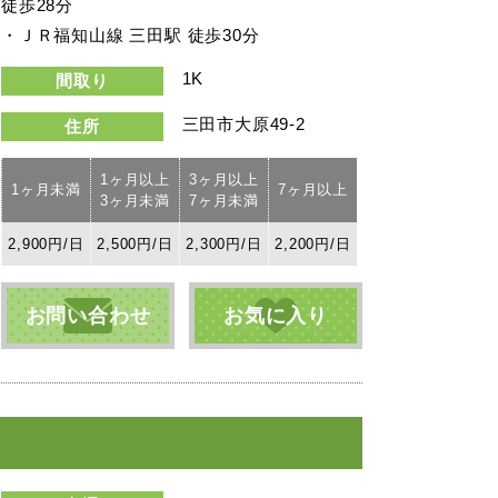
徒歩28分
・ＪＲ福知山線 三田駅 徒歩30分
1K
間取り
三田市大原49-2
住所
1ヶ月以上
3ヶ月以上
1ヶ月未満
7ヶ月以上
3ヶ月未満
7ヶ月未満
2,900円/日
2,500円/日
2,300円/日
2,200円/日
お問い合わせ
お気に入り