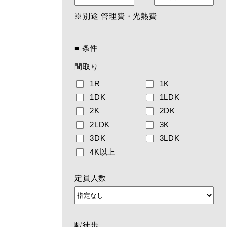
※別途 管理費・光熱費
■
条件
間取り
1R
1K
1DK
1LDK
2K
2DK
2LDK
3K
3DK
3LDK
4K以上
定員人数
駅徒歩