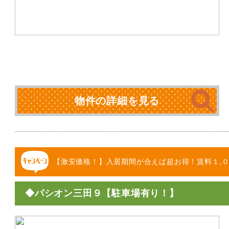
物件の詳細を見る
【激安価格！】入居期間が合えば超お得！賃料１,０
◆パシオン三田９【駐車場有り！】