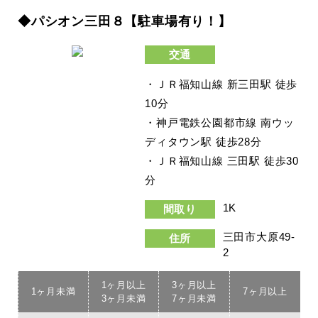
◆パシオン三田８【駐車場有り！】
交通
・ＪＲ福知山線 新三田駅 徒歩
10分
・神戸電鉄公園都市線 南ウッ
ディタウン駅 徒歩28分
・ＪＲ福知山線 三田駅 徒歩30
分
1K
間取り
三田市大原49-
住所
2
1ヶ月以上
3ヶ月以上
1ヶ月未満
7ヶ月以上
3ヶ月未満
7ヶ月未満