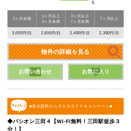
5
1ヶ月以上
3ヶ月以上
1ヶ月未満
7ヶ月以上
3ヶ月未満
7ヶ月未満
3,000円/日
2,600円/日
2,400円/日
2,300円/日
物件の詳細を見る
お問い合わせ
お気に入り
■表示賃料から５０％ＯＦＦキャンペーン■
◆パシオン三田４【Wi-Fi無料！三田駅徒歩３
分！】