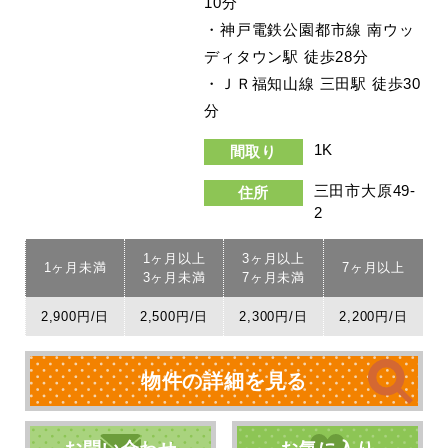
10分
・神戸電鉄公園都市線 南ウッ
ディタウン駅 徒歩28分
・ＪＲ福知山線 三田駅 徒歩30
分
1K
間取り
三田市大原49-
住所
2
1ヶ月以上
3ヶ月以上
1ヶ月未満
7ヶ月以上
3ヶ月未満
7ヶ月未満
2,900円/日
2,500円/日
2,300円/日
2,200円/日
物件の詳細を見る