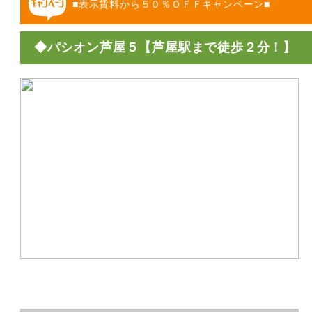
■表示賃料から５０％ＯＦＦキャンペーン■
◆パシオン芦屋５【芦屋駅まで徒歩２分！】