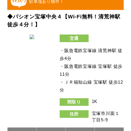
駐車場あり物件！
◆パシオン宝塚中央４【Wi-Fi無料！清荒神駅
徒歩４分！】
交通
・阪急電鉄宝塚線 清荒神駅 徒
歩4分
・阪急電鉄宝塚線 宝塚駅 徒歩
11分
・ＪＲ福知山線 宝塚駅 徒歩12
分
1K
間取り
宝塚市川面１
住所
丁目5-9