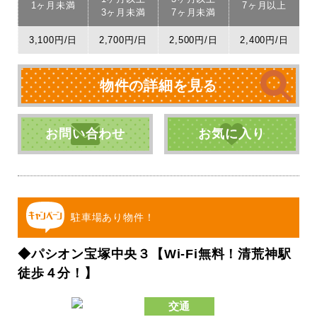
1ヶ月未満
7ヶ月以上
3ヶ月未満
7ヶ月未満
3,100円/日
2,700円/日
2,500円/日
2,400円/日
物件の詳細を見る
お問い合わせ
お気に入り
駐車場あり物件！
◆パシオン宝塚中央３【Wi-Fi無料！清荒神駅
徒歩４分！】
交通