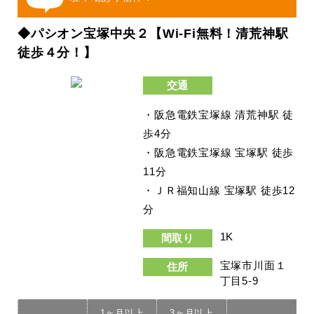
◆パシオン宝塚中央２【Wi-Fi無料！清荒神駅
徒歩４分！】
交通
・阪急電鉄宝塚線 清荒神駅 徒
歩4分
・阪急電鉄宝塚線 宝塚駅 徒歩
11分
・ＪＲ福知山線 宝塚駅 徒歩12
分
1K
間取り
宝塚市川面１
住所
丁目5-9
1ヶ月以上
3ヶ月以上