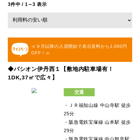
3件中 / 1～3 表示
≪９月以降の入居開始で表示賃料から1,000円
OFF！≫
◆パシオン伊丹西１【敷地内駐車場有！
1DK,37㎡で広々】
交通
・ＪＲ福知山線 中山寺駅 徒歩
25分
・阪急電鉄宝塚線 山本駅 徒歩
29分
・阪急電鉄宝塚線 中山観音駅