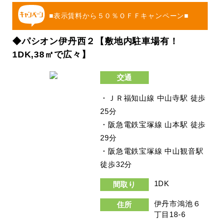
■表示賃料から５０％ＯＦＦキャンペーン■
◆パシオン伊丹西２【敷地内駐車場有！
1DK,38㎡で広々】
交通
・ＪＲ福知山線 中山寺駅 徒歩
25分
・阪急電鉄宝塚線 山本駅 徒歩
29分
・阪急電鉄宝塚線 中山観音駅
徒歩32分
1DK
間取り
伊丹市鴻池６
住所
丁目18-6