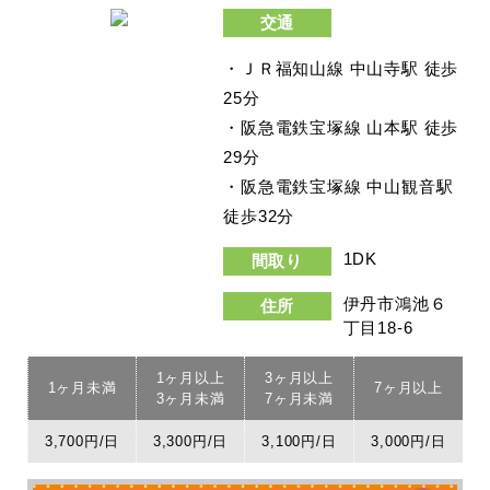
交通
・ＪＲ福知山線 中山寺駅 徒歩
25分
・阪急電鉄宝塚線 山本駅 徒歩
29分
・阪急電鉄宝塚線 中山観音駅
徒歩32分
1DK
間取り
伊丹市鴻池６
住所
丁目18-6
1ヶ月以上
3ヶ月以上
1ヶ月未満
7ヶ月以上
3ヶ月未満
7ヶ月未満
3,700円/日
3,300円/日
3,100円/日
3,000円/日