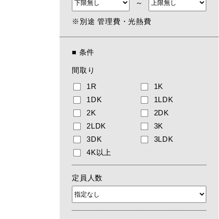
～
※別途 管理費・光熱費
■
条件
間取り
1R
1K
1DK
1LDK
2K
2DK
2LDK
3K
3DK
3LDK
4K以上
定員人数