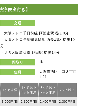
洗浄便座付き】
交通
・大阪メトロ千日前線 阿波座駅 徒歩8分
・大阪メトロ長堀鶴見緑地 西長堀駅 徒歩10
分
・ＪＲ大阪環状線 野田駅 徒歩14分
1K
間取り
大阪市西区川口３丁目
住所
1-21
1ヶ月以上
3ヶ月以上
1ヶ月未満
7ヶ月以上
3ヶ月未満
7ヶ月未満
3,000円/日
2,600円/日
2,400円/日
2,300円/日