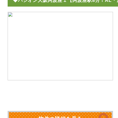
◆パシオン大阪阿波座１【阿波座駅8分！AL・