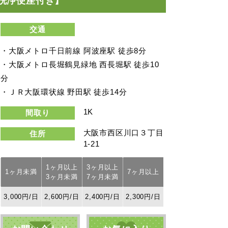
洗浄便座付き】
交通
・大阪メトロ千日前線 阿波座駅 徒歩8分
・大阪メトロ長堀鶴見緑地 西長堀駅 徒歩10
分
・ＪＲ大阪環状線 野田駅 徒歩14分
1K
間取り
大阪市西区川口３丁目
住所
1-21
1ヶ月以上
3ヶ月以上
1ヶ月未満
7ヶ月以上
3ヶ月未満
7ヶ月未満
3,000円/日
2,600円/日
2,400円/日
2,300円/日