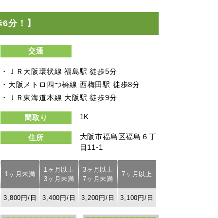
歩6分！】
交通
・ＪＲ大阪環状線 福島駅 徒歩5分
・大阪メトロ四つ橋線 西梅田駅 徒歩8分
・ＪＲ東海道本線 大阪駅 徒歩9分
1K
間取り
大阪市福島区福島６丁
住所
目11-1
1ヶ月以上
3ヶ月以上
1ヶ月未満
7ヶ月以上
3ヶ月未満
7ヶ月未満
3,800円/日
3,400円/日
3,200円/日
3,100円/日