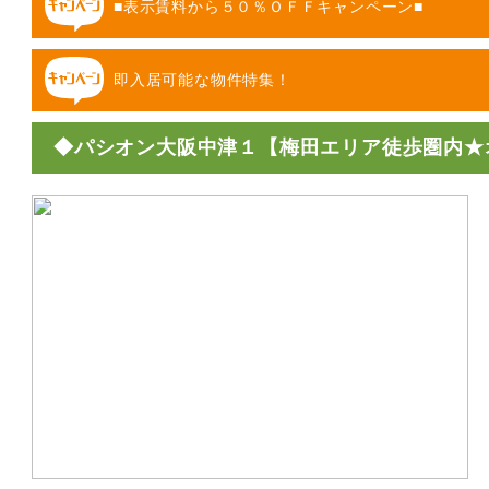
■表示賃料から５０％ＯＦＦキャンペーン■
即入居可能な物件特集！
◆パシオン大阪中津１【梅田エリア徒歩圏内★