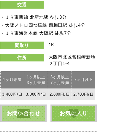
交通
・ＪＲ東西線 北新地駅 徒歩3分
・大阪メトロ四つ橋線 西梅田駅 徒歩4分
・ＪＲ東海道本線 大阪駅 徒歩7分
1K
間取り
大阪市北区曾根崎新地
住所
２丁目1-4
1ヶ月以上
3ヶ月以上
1ヶ月未満
7ヶ月以上
3ヶ月未満
7ヶ月未満
3,400円/日
3,000円/日
2,800円/日
2,700円/日
お問い合わせ
お気に入り