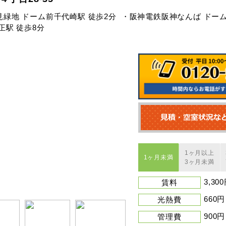
緑地 ドーム前千代崎駅 徒歩2分
・阪神電鉄阪神なんば ドーム
正駅 徒歩8分
1ヶ月以上
1ヶ月未満
3ヶ月未満
3,30
賃料
660円
光熱費
900円
管理費