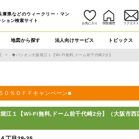
兵庫県などのウィークリー・マン
ンション検索サイト
お気に入り
閲覧履歴
リクエス
地図から探す
法人向けサービス
トピックス
区
◆パシオン大阪堀江１【Wi-Fi無料,ドーム前千代崎2分】
５０％ＯＦＦキャンペーン■
堀江１【Wi-Fi無料,ドーム前千代崎2分】（大阪市
丁目28-35